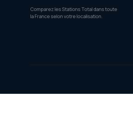
Comparez les Stations Total dans toute
la France selon votre localisation.