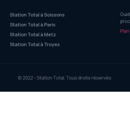
Guid
Station Total à Soissons
proc
Station Total à Paris
Plan
Station Total à Metz
Station Total à Troyes
© 2022 - Station Total, Tous droits réservés.