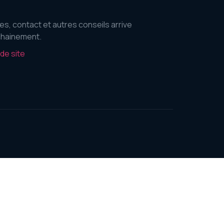
es, contact et autres conseils arrive
hainement.
 de site