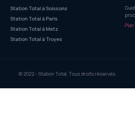
Guid
Station Total à Soissons
proc
Station Total à Paris
Plan
Station Total à Metz
Station Total à Troyes
© 2022 - Station Total, Tous droits réservés.