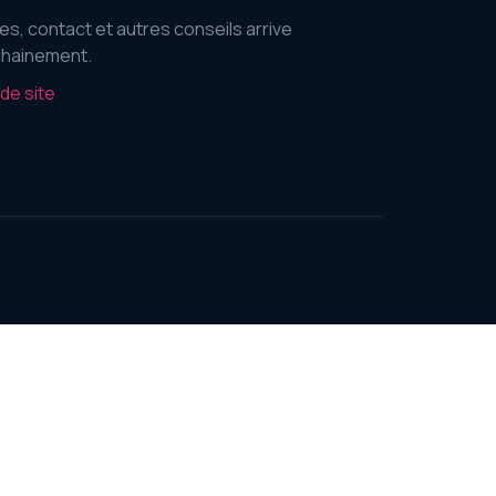
es, contact et autres conseils arrive
hainement.
 de site