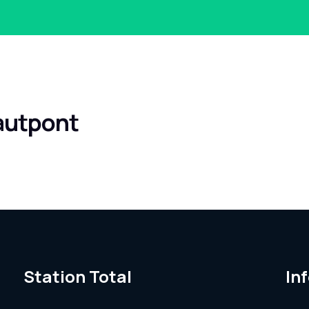
cautpont
Station Total
In