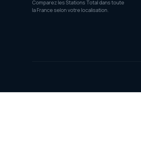
Comparez les Stations Total dans toute
la France selon votre localisation.