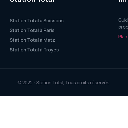
Guid
Station Total à Soissons
proc
Station Total à Paris
Plan
Station Total à Metz
Station Total à Troyes
© 2022 - Station Total, Tous droits réservés.