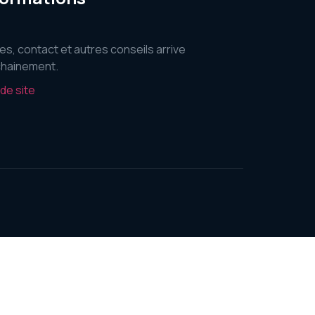
es, contact et autres conseils arrive
hainement.
 de site