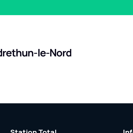
ndrethun-le-Nord
Station Total
In