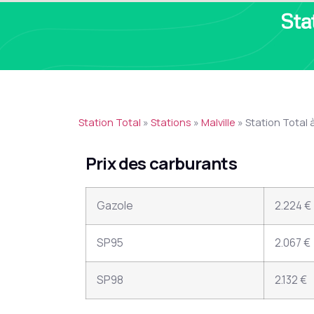
Sta
Station Total
»
Stations
»
Malville
»
Station Total 
Prix des carburants
Gazole
2.224 €
SP95
2.067 €
SP98
2.132 €