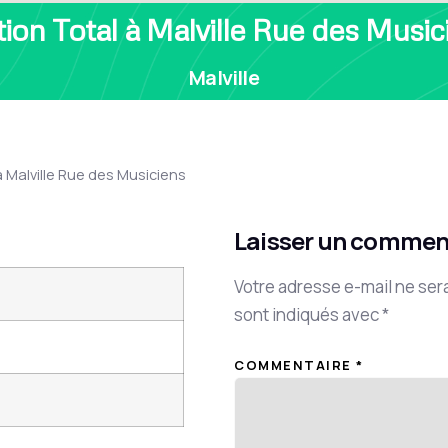
tion Total à Malville Rue des Music
Malville
à Malville Rue des Musiciens
Laisser un commen
Votre adresse e-mail ne ser
sont indiqués avec
*
COMMENTAIRE
*