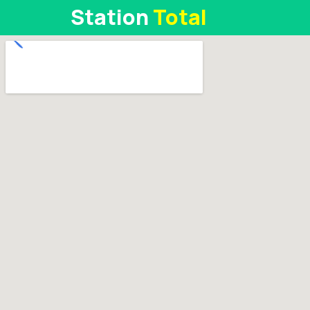
Station
Total