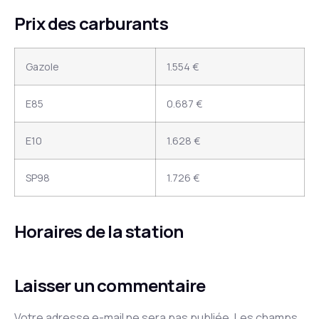
Prix des carburants
Gazole
1.554 €
E85
0.687 €
E10
1.628 €
SP98
1.726 €
Horaires de la station
Laisser un commentaire
Votre adresse e-mail ne sera pas publiée.
Les champs